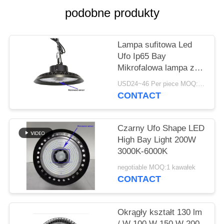
PRIVACY
podobne produkty
POLICY
Lampa sufitowa Led
Ufo Ip65 Bay
Mikrofalowa lampa z
czujnikiem ruchu 100w
USD24~46 Per piece MOQ:1 szt
150w
CONTACT
Czarny Ufo Shape LED
High Bay Light 200W
3000K-6000K
negotiable MOQ:1 kawałek
CONTACT
Okrągły kształt 130 lm
/ W 100 W 150 W 200