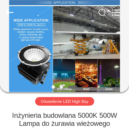
Yahua
Lighting
Electric
Equipment
Co.,
Ltd..
All
Rights
DOM
Reserved.
PRODUKTY
O
NAS
WYCIECZKA
PO
Oświetlenie LED High Bay
FABRYCE
Inżynieria budowlana 5000K 500W
Lampa do żurawia wieżowego