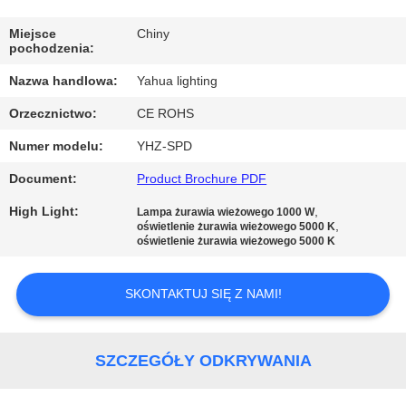
KONTROLA
JAKOŚCI
Miejsce
Chiny
pochodzenia:
Nazwa handlowa:
Yahua lighting
SKONTAKTUJ
Orzecznictwo:
CE ROHS
SIĘ
Numer modelu:
YHZ-SPD
Z
NAMI
Document:
Product Brochure PDF
High Light:
,
Lampa żurawia wieżowego 1000 W
,
oświetlenie żurawia wieżowego 5000 K
POPROSIĆ
oświetlenie żurawia wieżowego 5000 K
O
WYCENĘ
SKONTAKTUJ SIĘ Z NAMI!
SITEMAP
SZCZEGÓŁY ODKRYWANIA