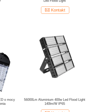
D
Led Flood Light
Kontakt
LED o mocy
56000Lm Aluminium 400w Led Flood Light
enia
140lm/W IP65