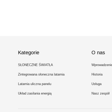
Kategorie
O nas
SŁONECZNE ŚWIATŁA
Wprowadzeni
ULICZNE LED
Zintegrowana słoneczna latarnia
Historia
uliczna
Latarnia uliczna panelu
Usługa
słonecznego
Układ zasilania energią
Nasz zespół
słoneczną