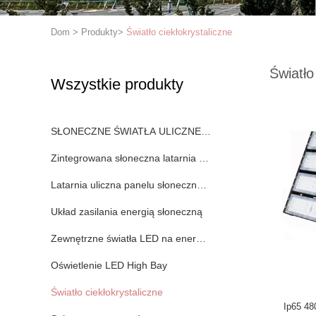
Dom
>
Produkty
>
Światło ciekłokrystaliczne
Światło
Wszystkie produkty
SŁONECZNE ŚWIATŁA ULICZNE LED
Zintegrowana słoneczna latarnia uliczna
Latarnia uliczna panelu słonecznego
Układ zasilania energią słoneczną
Zewnętrzne światła LED na energię słoneczną
Oświetlenie LED High Bay
Światło ciekłokrystaliczne
Ip65 48