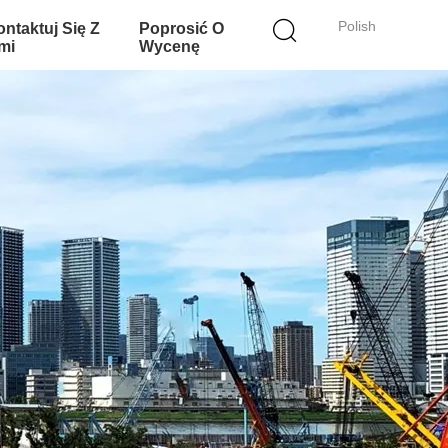
Polish
ntaktuj Się Z
Poprosić O
mi
Wycenę