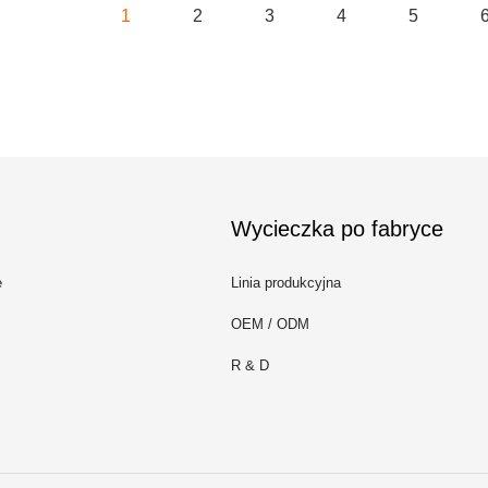
1
2
3
4
5
Wycieczka po fabryce
e
Linia produkcyjna
OEM / ODM
R & D