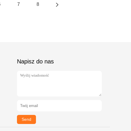
6
7
8
Napisz do nas
Send