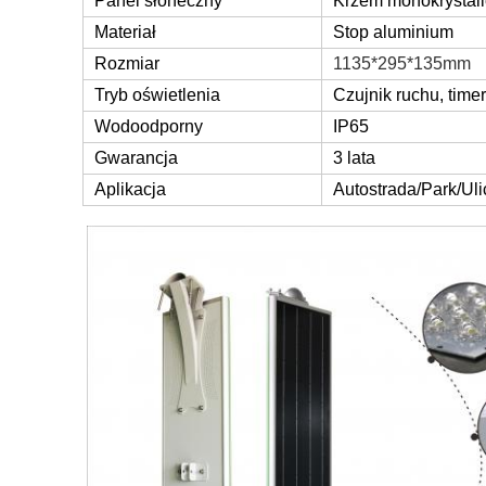
Panel słoneczny
Krzem monokrystal
Materiał
Stop aluminium
Rozmiar
1135*295*135mm
Tryb oświetlenia
Czujnik ruchu, tim
Wodoodporny
IP65
Gwarancja
3 lata
Aplikacja
Autostrada/Park/Uli