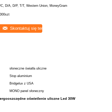
/C, D/A, D/P, T/T, Western Union, MoneyGram
000szt
Skontaktuj się teraz
słoneczne światła uliczne
Stop aluminium
Bridgelux z USA
MONO panel słoneczny
ergooszczędne oświetlenie uliczne Led 30W