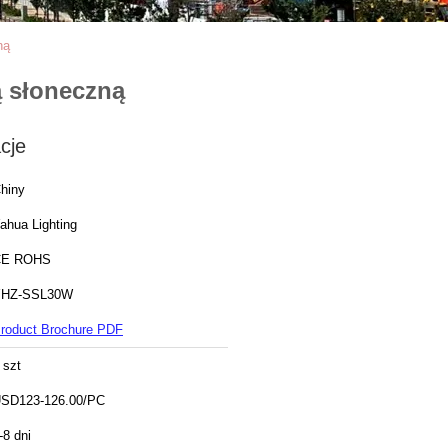
ną
ą słoneczną
cje
hiny
ahua Lighting
CE ROHS
YHZ-SSL30W
roduct Brochure PDF
 szt
SD123-126.00/PC
-8 dni