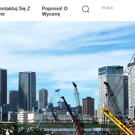
Polish
ntaktuj Się Z
Poprosić O
mi
Wycenę