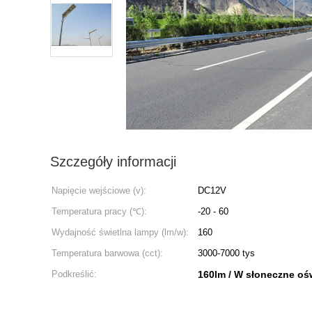
Szczegóły informacji
Napięcie wejściowe (v):
DC12V
Temperatura pracy (℃):
-20 - 60
Wydajność świetlna lampy (lm/w):
160
Temperatura barwowa (cct):
3000-7000 tys
Podkreślić:
160lm / W słoneczne ośw