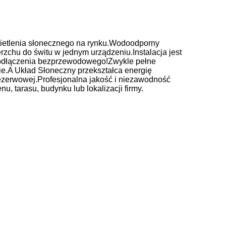
świetlenia słonecznego na rynku.Wodoodporny
erzchu do świtu w jednym urządzeniu.Instalacja jest
ć podłączenia bezprzewodowego!Zwykle pełne
ie.A Układ Słoneczny przekształca energię
 rezerwowej.Profesjonalna jakość i niezawodność
, tarasu, budynku lub lokalizacji firmy.