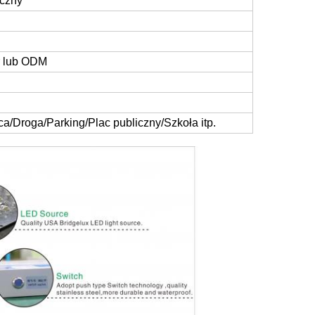
iczny
er lub ODM
ca/Droga/Parking/Plac publiczny/Szkoła itp.