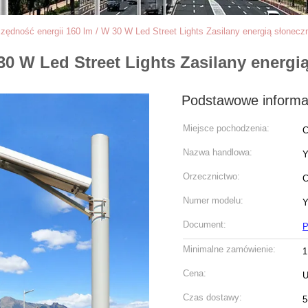
zędność energii 160 lm / W 30 W Led Street Lights Zasilany energią słonecz
30 W Led Street Lights Zasilany energi
Podstawowe informa
Miejsce pochodzenia:
C
Nazwa handlowa:
Y
Orzecznictwo:
Numer modelu:
Document:
P
Minimalne zamówienie:
1
Cena:
U
Czas dostawy:
5