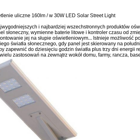
enie uliczne 160lm / w 30W LED Solar Street Light
najwygodniejszych i najbardziej wszechstronnych produktów o
el słoneczny, wymienne baterie litowe i kontroler czasu od zmi
amontowanie jej na słupie oświetleniowym... Istnieje możliwoś
ego światła słonecznego, gdy panel jest skierowany na połudn
by zapewnić do dziesięciu godzin światła plus trzy dni energii
 wielu zastosowań na zewnątrz wokół domu, farmy, rancza, basenu