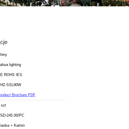
cje
hiny
ahua lighting
E ROHS IES
YHZ-SSL90W
roduct Brochure PDF
 szt
SD-245.00/PC
ianka + Karton