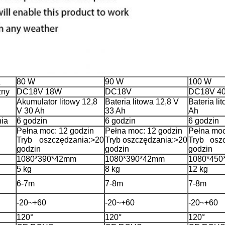
a
80 W
90 W
100 W
zny
DC18V 18W
DC18V
DC18V 4
Akumulator litowy 12,8
Bateria litowa 12,8 V
Bateria li
V 30 Ah
33 Ah
Ah
ia
6 godzin
6 godzin
6 godzin
Pełna moc: 12 godzin
Pełna moc: 12 godzin
Pełna moc
Tryb oszczędzania:>20
Tryb oszczędzania:>20
Tryb osz
godzin
godzin
godzin
1080*390*42mm
1080*390*42mm
1080*45
5 kg
8 kg
12 kg
6-7m
7-8m
7-8m
-20~+60
-20~+60
-20~+60
120°
120°
120°