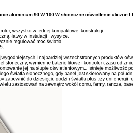
anie aluminium 90 W 100 W słoneczne oświetlenie uliczne 
ntroler, wszystko w jednej kompaktowej konstrukcji.
ną, łatwy w instalacji i wysyłce.
cznie regulować moc światła.
5.
najwygodniejszych i najbardziej wszechstronnych produktów o
el słoneczny, wymienne baterie litowe i kontroler czasu od zmi
amontowanie jej na słupie oświetleniowym... Istnieje możliwoś
ego światła słonecznego, gdy panel jest skierowany na połudn
by zapewnić do dziesięciu godzin światła plus trzy dni energii
 wielu zastosowań na zewnątrz wokół domu, farmy, rancza, basenu