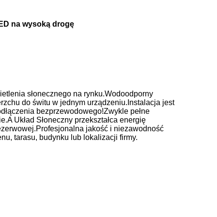
LED na wysoką drogę
świetlenia słonecznego na rynku.Wodoodporny
erzchu do świtu w jednym urządzeniu.Instalacja jest
ć podłączenia bezprzewodowego!Zwykle pełne
ie.A Układ Słoneczny przekształca energię
 rezerwowej.Profesjonalna jakość i niezawodność
, tarasu, budynku lub lokalizacji firmy.