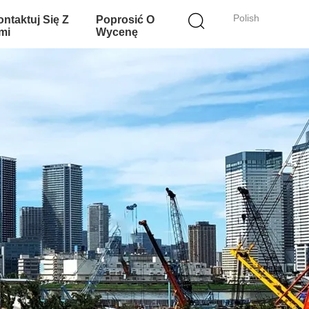
Polish
ntaktuj Się Z
Poprosić O
mi
Wycenę