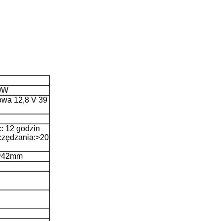
0W
towa 12,8 V 39
: 12 godzin
czędzania:>20
0*42mm