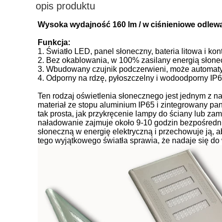
opis produktu
Wysoka wydajność 160 lm / w ciśnieniowe odlew
Funkcja:
1. Światło LED, panel słoneczny, bateria litowa i ko
2. Bez okablowania, w 100% zasilany energią słonecz
3. Wbudowany czujnik podczerwieni, może automaty
4. Odporny na rdzę, pyłoszczelny i wodoodporny IP6
Ten rodzaj oświetlenia słonecznego jest jednym z 
materiał ze stopu aluminium IP65 i zintegrowany pan
tak prosta, jak przykręcenie lampy do ściany lub z
naładowanie zajmuje około 9-10 godzin bezpośredni
słoneczną w energię elektryczną i przechowuje ją, a
tego wyjątkowego światła sprawia, że ​​nadaje się do