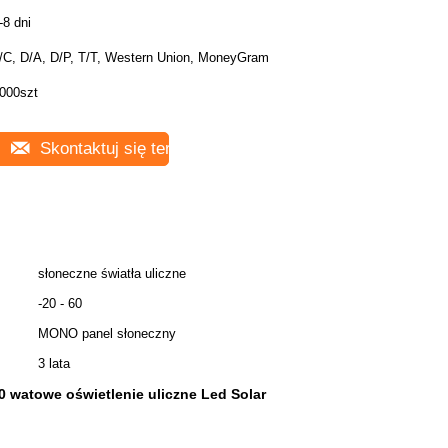
-8 dni
/C, D/A, D/P, T/T, Western Union, MoneyGram
000szt
Skontaktuj się teraz
słoneczne światła uliczne
-20 - 60
MONO panel słoneczny
3 lata
0 watowe oświetlenie uliczne Led Solar