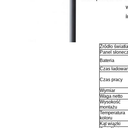
Źródło światł
Panel słonec
Bateria
Czas ładowan
Czas pracy
Wymiar
Waga netto
Wysokość
montażu
Temperatura
koloru
Kąt wiązki