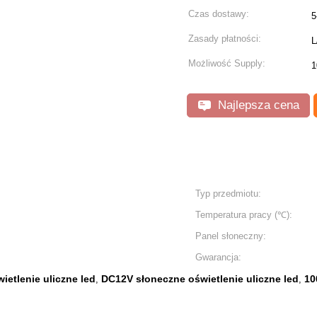
Czas dostawy:
5
Zasady płatności:
L
Możliwość Supply:
1
Najlepsza cena
Typ przedmiotu:
Temperatura pracy (℃):
Panel słoneczny:
Gwarancja:
ietlenie uliczne led
DC12V słoneczne oświetlenie uliczne led
10
,
,