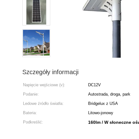
Szczegóły informacji
Napięcie wejściowe (v):
DC12V
Podanie:
Autostrada, droga, park
Ledowe źródło światła:
Bridgelux z USA
Bateria:
Litowo-jonowy
Podkreślić:
160lm / W słoneczne ośw