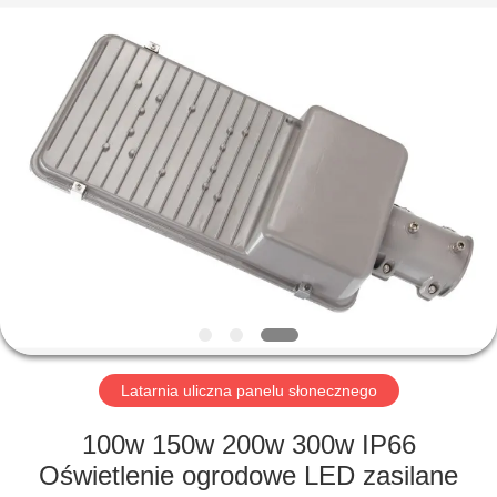
Yahua
Lighting
Electric
Equipment
Co.,
Ltd..
All
Rights
DOM
Reserved.
PRODUKTY
O
NAS
WYCIECZKA
PO
Latarnia uliczna panelu słonecznego
FABRYCE
100w 150w 200w 300w IP66
Oświetlenie ogrodowe LED zasilane