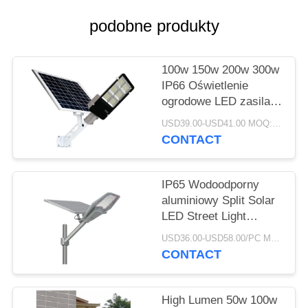
PRIVACY
podobne produkty
POLICY
100w 150w 200w 300w
IP66 Oświetlenie
ogrodowe LED zasilane
energią słoneczną
USD39.00-USD41.00 MOQ:1 szt
CONTACT
IP65 Wodoodporny
aluminiowy Split Solar
LED Street Light
Zdalne sterowanie
USD36.00-USD58.00/PC MOQ:1 szt
100W 200w 300w 400w
CONTACT
High Lumen 50w 100w