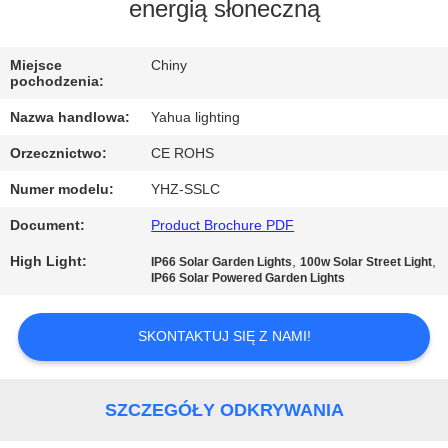
KONTROLA
energią słoneczną
JAKOŚCI
Miejsce
Chiny
pochodzenia:
SKONTAKTUJ
Nazwa handlowa:
Yahua lighting
SIĘ
Orzecznictwo:
CE ROHS
Z
Numer modelu:
YHZ-SSLC
NAMI
Document:
Product Brochure PDF
POPROSIĆ
High Light:
,
,
IP66 Solar Garden Lights
100w Solar Street Light
IP66 Solar Powered Garden Lights
O
WYCENĘ
SKONTAKTUJ SIĘ Z NAMI!
SITEMAP
SZCZEGÓŁY ODKRYWANIA