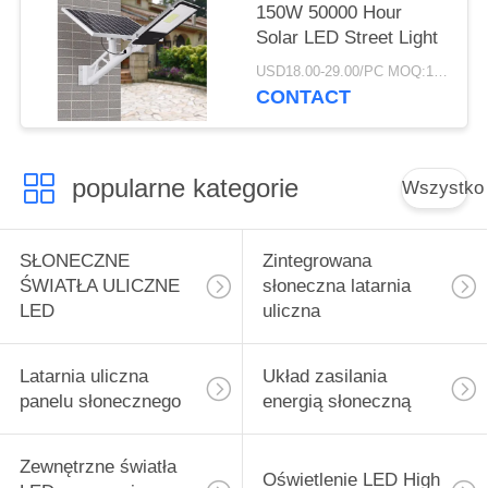
150W 50000 Hour
Solar LED Street Light
USD18.00-29.00/PC MOQ:10 sztuk
CONTACT
popularne kategorie
Wszystko
SŁONECZNE
Zintegrowana
ŚWIATŁA ULICZNE
słoneczna latarnia
LED
uliczna
Latarnia uliczna
Układ zasilania
panelu słonecznego
energią słoneczną
Zewnętrzne światła
Oświetlenie LED High