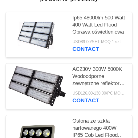
PRIVACY
POLICY
Ip65 48000lm 500 Watt
400 Watt Led Flood
Oprawa oświetleniowa
USD89.00/SET MOQ:1 szt
CONTACT
AC230V 300W 5000K
Wodoodporne
zewnętrzne reflektory
LED
USD126.00-130.00/PC MOQ:1 szt
CONTACT
Osłona ze szkła
hartowanego 400W
IP65 Cob Led Flood