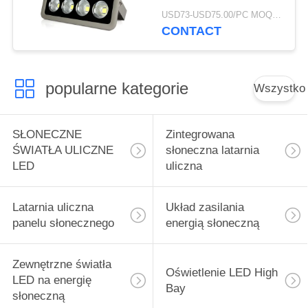
Light
USD73-USD75.00/PC MOQ:5szt
CONTACT
popularne kategorie
Wszystko
SŁONECZNE
Zintegrowana
ŚWIATŁA ULICZNE
słoneczna latarnia
LED
uliczna
Latarnia uliczna
Układ zasilania
panelu słonecznego
energią słoneczną
Zewnętrzne światła
Oświetlenie LED High
LED na energię
Bay
słoneczną