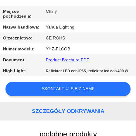
KONTROLA
JAKOŚCI
Miejsce
Chiny
pochodzenia:
Nazwa handlowa:
Yahua Lighting
SKONTAKTUJ
Orzecznictwo:
CE ROHS
SIĘ
Numer modelu:
YHZ-FLCOB
Z
NAMI
Document:
Product Brochure PDF
High Light:
,
Reflektor LED cob IP65
reflektor led cob 400 W
POPROSIĆ
O
SKONTAKTUJ SIĘ Z NAMI!
WYCENĘ
SZCZEGÓŁY ODKRYWANIA
SITEMAP
podobne produkty