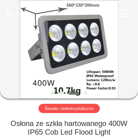
Yahua
Lighting
Electric
Equipment
Co.,
Ltd..
All
Rights
DOM
Reserved.
PRODUKTY
O
NAS
WYCIECZKA
PO
Światło ciekłokrystaliczne
FABRYCE
Osłona ze szkła hartowanego 400W
IP65 Cob Led Flood Light